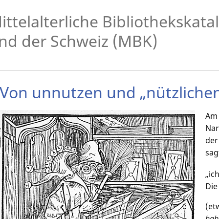
ittelalterliche Bibliothekskat
nd der Schweiz (MBK)
Von unnutzen und „nützliche
Am 
Nar
der
sag
„ic
Die 
(et
habe