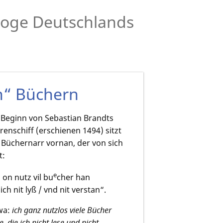
aloge Deutschlands
n“ Büchern
Beginn von Sebastian Brandts
renschiff (erschienen 1494) sitzt
 Büchernarr vornan, der von sich
t:
e
h on nutz vil bu
cher han
ich nit lyß / vnd nit verstan“.
wa:
ich ganz nutzlos viele Bücher
, die ich nicht lese und nicht