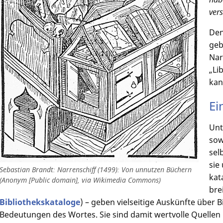
ver
Den
geb
Nar
„Li
kan
Ei
Unt
sow
sel
sie
Sebastian Brandt: Narrenschiff (1499): Von unnutzen Büchern
kat
(Anonym [Public domain], via Wikimedia Commons)
bre
Bibliotheks­kataloge
) – geben vielseitige Auskünfte über B
Bedeutungen des Wortes. Sie sind damit wertvolle Quellen 