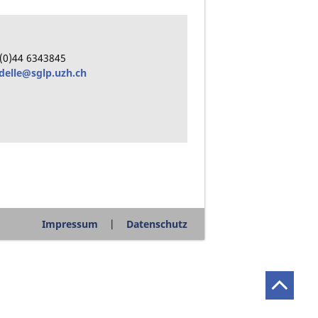
(0)44
6343845
delle@sglp.uzh.ch
Impressum
Datenschutz