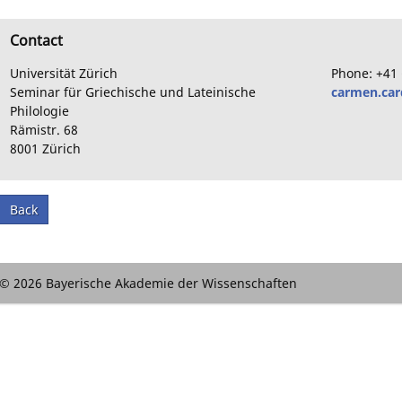
Contact
Universität Zürich
Phone:
+41
Seminar für Griechische und Lateinische
carmen.car
Philologie
Rämistr.
68
8001
Zürich
Back
© 2026 Bayerische Akademie der Wissenschaften